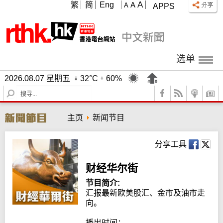
A
繁
简
Eng
A
A
APPS
选单
2026.08.07 星期五
32°C
60%
S
e
a
主页
新闻节目
r
c
h
分享工具
财经华尔街
节目简介:
汇报最新欧美股汇、金市及油市走
向。

播出时间：
