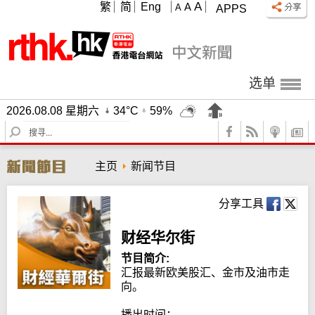
A
繁
简
Eng
A
A
APPS
选单
2026.08.08 星期六
34°C
59%
S
e
a
主页
新闻节目
r
c
h
分享工具
财经华尔街
节目简介:
汇报最新欧美股汇、金市及油市走
向。

播出时间：
