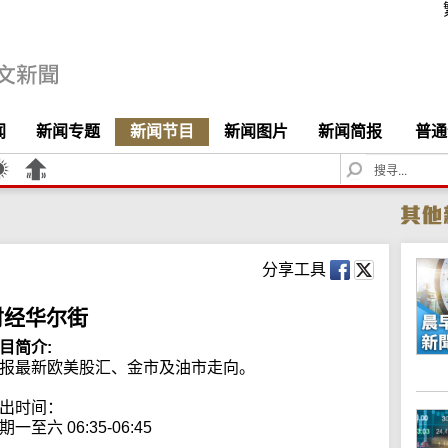
闻
新闻专题
新闻节目
新闻图片
新闻简报
普通
S
e
a
r
c
h
分享工具
财经华尔街
目简介:
报最新欧美股汇、金市及油市走向。

出时间：

期一至六 06:35-06:45