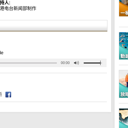
持人:
港电台新闻部制作
de
00:00
听