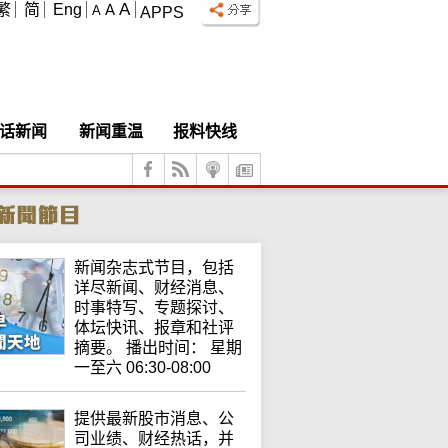
A
繁
简
Eng
A
A
APPS
话新闻
新闻重温
报料快线
新闻杂志式节目，包括
详尽新闻、财经消息、
时事特写、专题探讨、
体坛快讯、报章和社评
摘要。 播出时间： 星期
一至六 06:30-08:00
提供最新股市消息、公
司业绩、财经热话，并