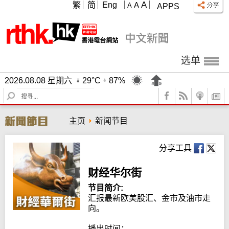
A
繁
简
Eng
A
A
APPS
选单
2026.08.08 星期六
29°C
87%
S
e
a
主页
新闻节目
r
c
h
分享工具
财经华尔街
节目简介:
汇报最新欧美股汇、金市及油市走
向。

播出时间：
