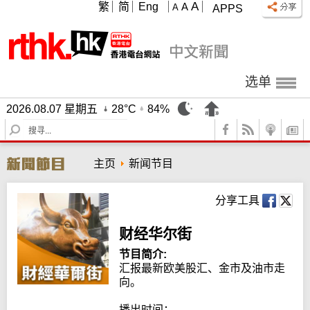
A
繁
简
Eng
A
A
APPS
选单
2026.08.07 星期五
28°C
84%
S
e
a
主页
新闻节目
r
c
h
分享工具
财经华尔街
节目简介:
汇报最新欧美股汇、金市及油市走
向。

播出时间：
