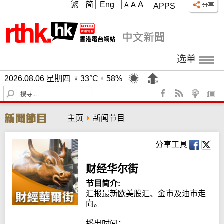
A
繁
简
Eng
A
A
APPS
选单
2026.08.06 星期四
33°C
58%
S
e
a
主页
新闻节目
r
c
h
分享工具
财经华尔街
节目简介:
汇报最新欧美股汇、金市及油市走
向。

播出时间：
