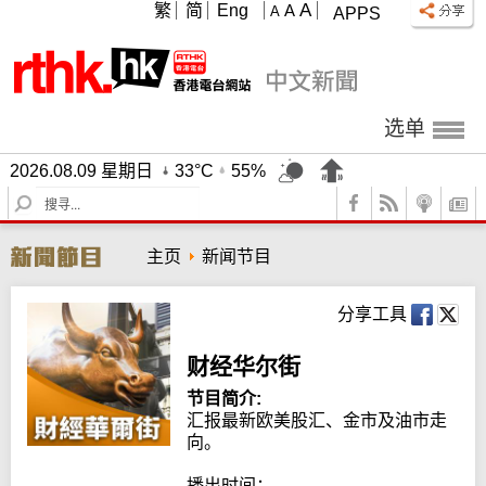
A
繁
简
Eng
A
A
APPS
选单
2026.08.09 星期日
33°C
55%
S
e
a
主页
新闻节目
r
c
h
分享工具
财经华尔街
节目简介:
汇报最新欧美股汇、金市及油市走
向。

播出时间：
