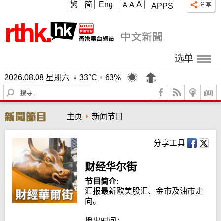
A
繁
简
Eng
A
A
APPS
选单
2026.08.08 星期六
33°C
63%
S
e
a
主页
新闻节目
r
c
h
分享工具
财经华尔街
节目简介:
汇报最新欧美股汇、金市及油市走
向。

播出时间：
