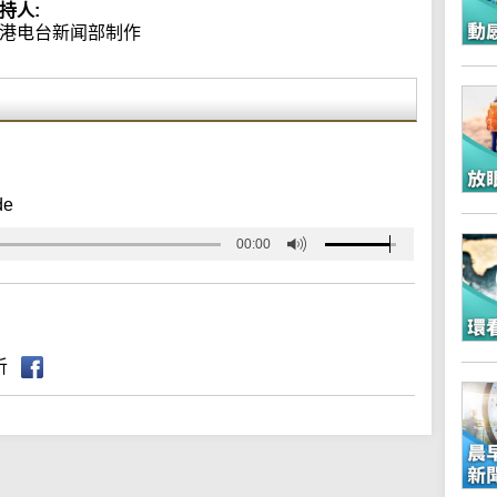
持人:
港电台新闻部制作
de
00:00
听