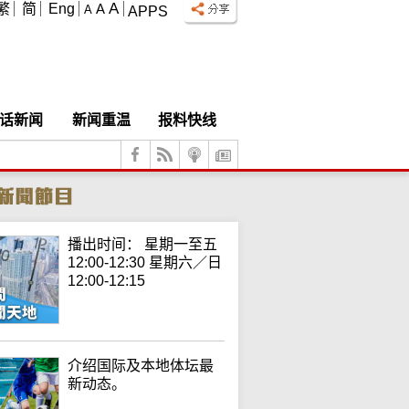
A
繁
简
Eng
A
A
APPS
话新闻
新闻重温
报料快线
播出时间： 星期一至五
12:00-12:30 星期六／日
12:00-12:15
介绍国际及本地体坛最
新动态。