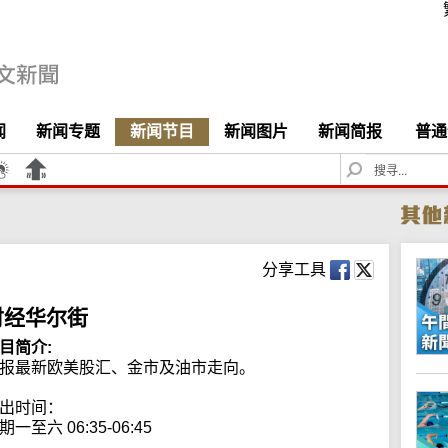
闻
新闻专题
新闻节目
新闻图片
新闻简报
普通
S
e
a
r
c
h
分享工具
财经华尔街
目简介:
报最新欧美股汇、金市及油市走向。

出时间：

期一至六 06:35-06:45