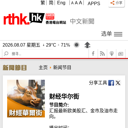
A
繁
简
Eng
A
A
APPS
选单
2026.08.07 星期五
29°C
71%
S
e
a
主页
新闻节目
r
c
h
分享工具
财经华尔街
节目简介:
汇报最新欧美股汇、金市及油市走
向。

播出时间：
