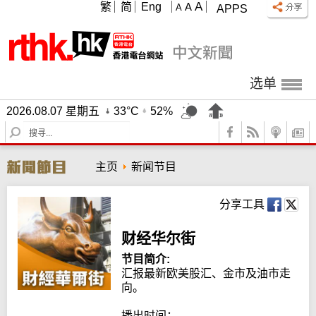
A
繁
简
Eng
A
A
APPS
选单
2026.08.07 星期五
33°C
52%
S
e
a
主页
新闻节目
r
c
h
分享工具
财经华尔街
节目简介:
汇报最新欧美股汇、金市及油市走
向。

播出时间：
