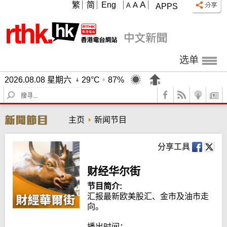
A
繁
简
Eng
A
A
APPS
选单
2026.08.08 星期六
29°C
87%
S
e
a
主页
新闻节目
r
c
h
分享工具
财经华尔街
节目简介:
汇报最新欧美股汇、金市及油市走
向。

播出时间：
