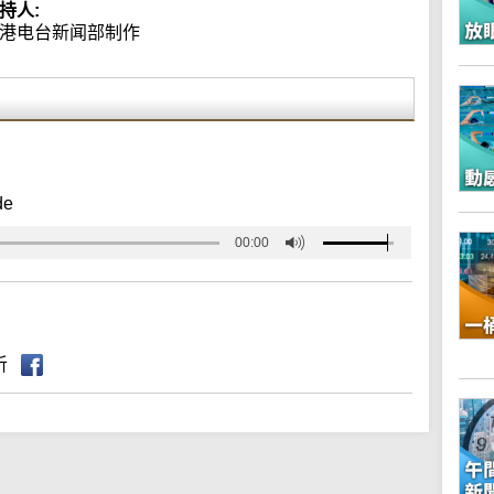
持人:
港电台新闻部制作
de
00:00
听