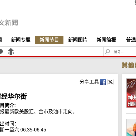
闻
新闻专题
新闻节目
新闻图片
新闻简报
普通
S
e
a
r
c
h
分享工具
财经华尔街
目简介:
报最新欧美股汇、金市及油市走向。

出时间：

期一至六 06:35-06:45