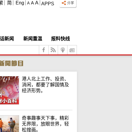
A
繁
简
Eng
A
A
APPS
话新闻
新闻重温
报料快线
港人北上工作、投资、
消闲，都要了解国情及
经济形势。
奇事趣事天下事，精彩
无界限，放眼世界，轻
松搜画。