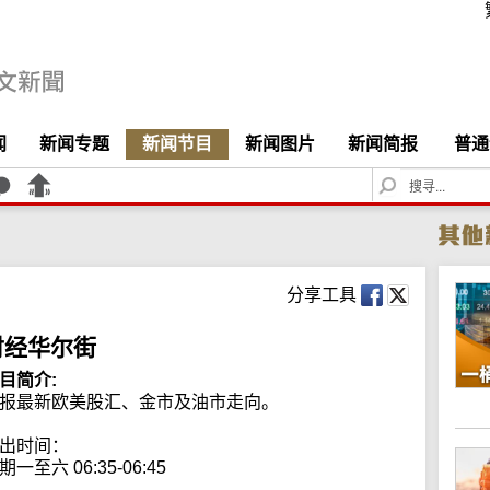
闻
新闻专题
新闻节目
新闻图片
新闻简报
普通
S
e
a
r
c
h
分享工具
财经华尔街
目简介:
报最新欧美股汇、金市及油市走向。

出时间：

期一至六 06:35-06:45