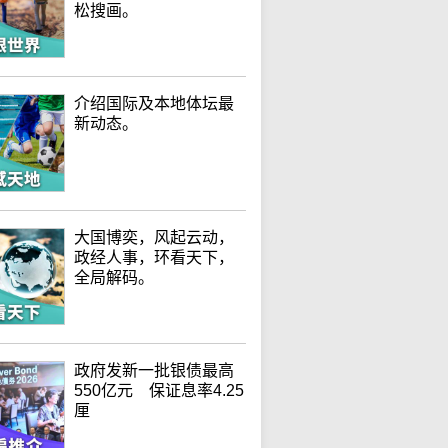
松搜画。
介绍国际及本地体坛最
新动态。
大国博奕，风起云动，
政经人事，环看天下，
全局解码。
政府发新一批银债最高
550亿元 保证息率4.25
厘