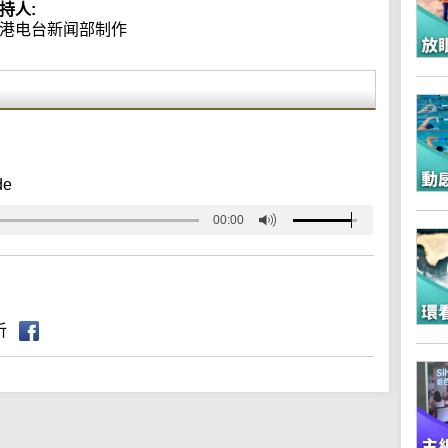
持人:
港电台新闻部制作
de
00:00
听