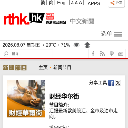
A
繁
简
Eng
A
A
APPS
选单
2026.08.07 星期五
29°C
71%
S
e
a
主页
新闻节目
r
c
h
分享工具
财经华尔街
节目简介:
汇报最新欧美股汇、金市及油市走
向。

播出时间：
