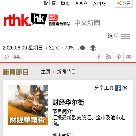
A
繁
简
Eng
A
A
APPS
选单
2026.08.09 星期日
31°C
79%
S
e
a
主页
新闻节目
r
c
h
分享工具
财经华尔街
节目简介:
汇报最新欧美股汇、金市及油市走
向。

播出时间：
