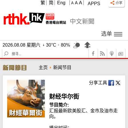
A
繁
简
Eng
A
A
APPS
选单
2026.08.08 星期六
30°C
80%
S
e
a
主页
新闻节目
r
c
h
分享工具
财经华尔街
节目简介:
汇报最新欧美股汇、金市及油市走
向。

播出时间：
