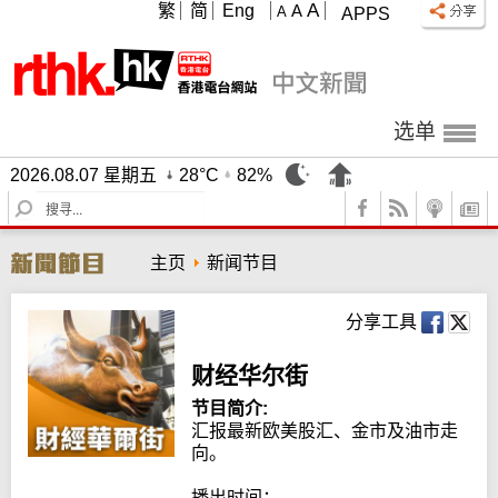
A
繁
简
Eng
A
A
APPS
选单
2026.08.07 星期五
28°C
82%
S
e
a
主页
新闻节目
r
c
h
分享工具
财经华尔街
节目简介:
汇报最新欧美股汇、金市及油市走
向。

播出时间：
