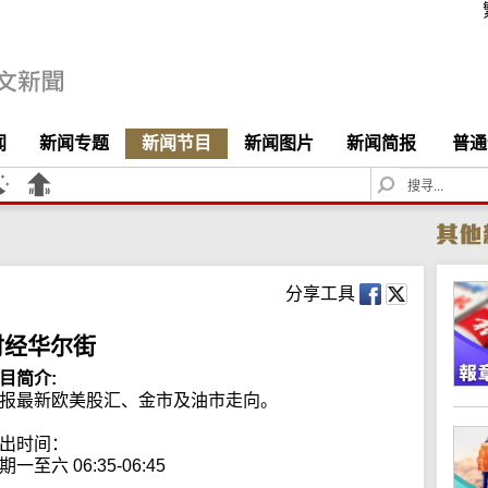
闻
新闻专题
新闻节目
新闻图片
新闻简报
普通
S
e
a
r
c
h
分享工具
财经华尔街
目简介:
报最新欧美股汇、金市及油市走向。

出时间：

期一至六 06:35-06:45