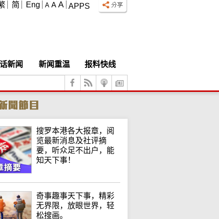
A
繁
简
Eng
A
A
APPS
话新闻
新闻重温
报料快线
搜罗本港各大报章，阅
览最新消息及社评摘
要，听众足不出户，能
知天下事！
奇事趣事天下事，精彩
无界限，放眼世界，轻
松搜画。