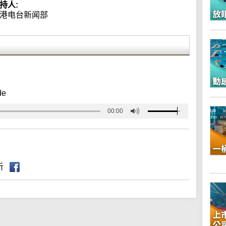
持人:
港电台新闻部
de
00:00
听