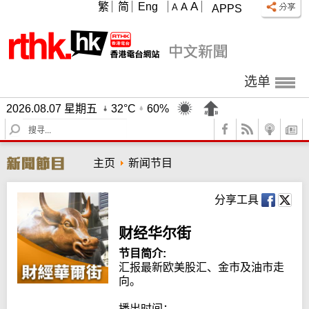
A
繁
简
Eng
A
A
APPS
选单
2026.08.07 星期五
32°C
60%
S
e
a
主页
新闻节目
r
c
h
分享工具
财经华尔街
节目简介:
汇报最新欧美股汇、金市及油市走
向。

播出时间：
