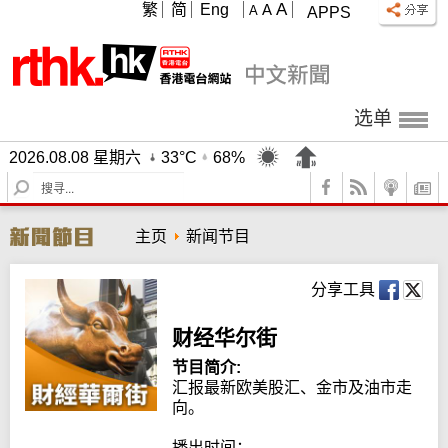
A
繁
简
Eng
A
A
APPS
选单
2026.08.08 星期六
33°C
68%
S
e
a
主页
新闻节目
r
c
h
分享工具
财经华尔街
节目简介:
汇报最新欧美股汇、金市及油市走
向。

播出时间：
