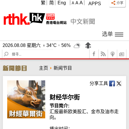
A
繁
简
Eng
A
A
APPS
选单
2026.08.08 星期六
34°C
56%
S
e
a
主页
新闻节目
r
c
h
分享工具
财经华尔街
节目简介:
汇报最新欧美股汇、金市及油市走
向。

播出时间：
