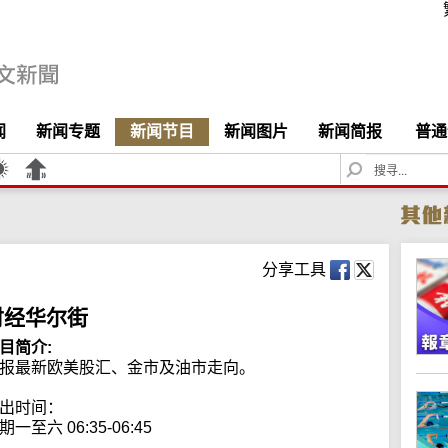
闻
新闻专题
新闻节目
新闻图片
新闻简报
普通
S
e
a
r
c
h
分享工具
财经华尔街
目简介:
报最新欧美股汇、金市及油市走向。

出时间：

期一至六 06:35-06:45