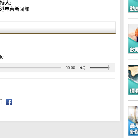
持人:
港电台新闻部
de
00:00
听