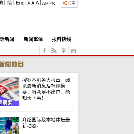
A
繁
简
Eng
A
A
APPS
话新闻
新闻重温
报料快线
搜罗本港各大报章，阅
览最新消息及社评摘
要，听众足不出户，能
知天下事！
介绍国际及本地体坛最
新动态。