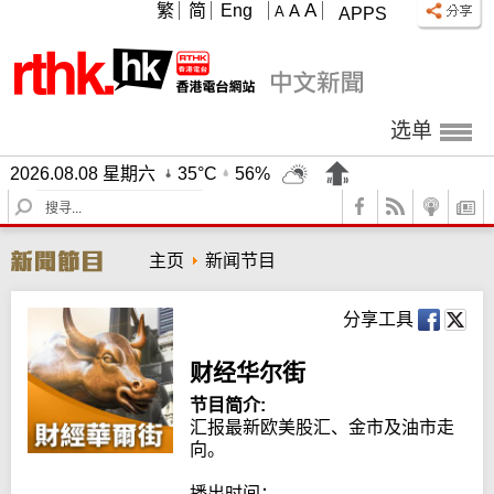
A
繁
简
Eng
A
A
APPS
选单
2026.08.08 星期六
35°C
56%
S
e
a
主页
新闻节目
r
c
h
分享工具
财经华尔街
节目简介:
汇报最新欧美股汇、金市及油市走
向。

播出时间：
