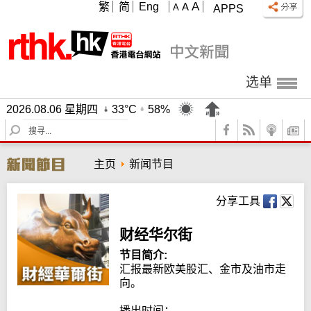
A
繁
简
Eng
A
A
APPS
选单
2026.08.06 星期四
33°C
58%
S
e
a
主页
新闻节目
r
c
h
分享工具
财经华尔街
节目简介:
汇报最新欧美股汇、金市及油市走
向。

播出时间：
