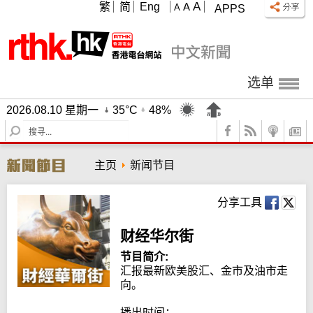
A
繁
简
Eng
A
A
APPS
选单
2026.08.10 星期一
35°C
48%
S
e
a
主页
新闻节目
r
c
h
分享工具
财经华尔街
节目简介:
汇报最新欧美股汇、金市及油市走
向。

播出时间：
