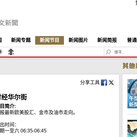
闻
新闻专题
新闻节目
新闻图片
新闻简报
普通
S
e
a
r
c
h
分享工具
财经华尔街
目简介:
报最新欧美股汇、金市及油市走向。

出时间：

期一至六 06:35-06:45