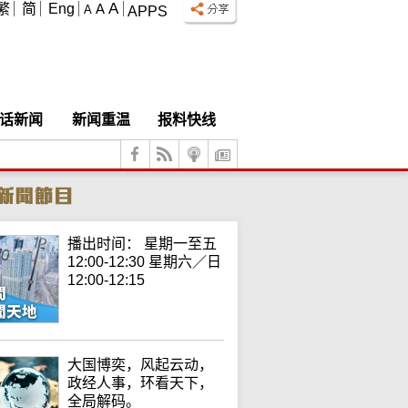
A
繁
简
Eng
A
A
APPS
话新闻
新闻重温
报料快线
播出时间： 星期一至五
12:00-12:30 星期六／日
12:00-12:15
大国博奕，风起云动，
政经人事，环看天下，
全局解码。