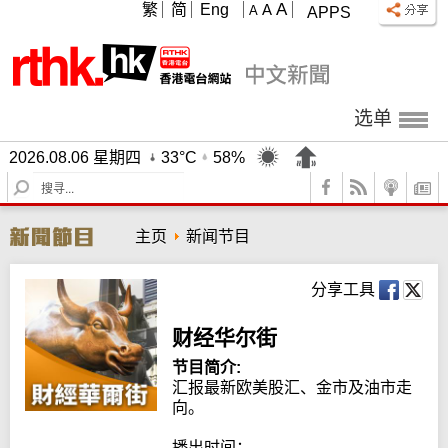
A
繁
简
Eng
A
A
APPS
选单
2026.08.06 星期四
33°C
58%
S
e
a
主页
新闻节目
r
c
h
分享工具
财经华尔街
节目简介:
汇报最新欧美股汇、金市及油市走
向。

播出时间：
