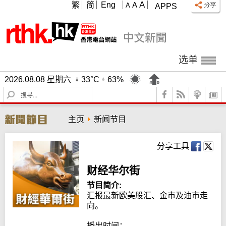
A
繁
简
Eng
A
A
APPS
选单
2026.08.08 星期六
33°C
63%
S
e
a
主页
新闻节目
r
c
h
分享工具
财经华尔街
节目简介:
汇报最新欧美股汇、金市及油市走
向。

播出时间：
