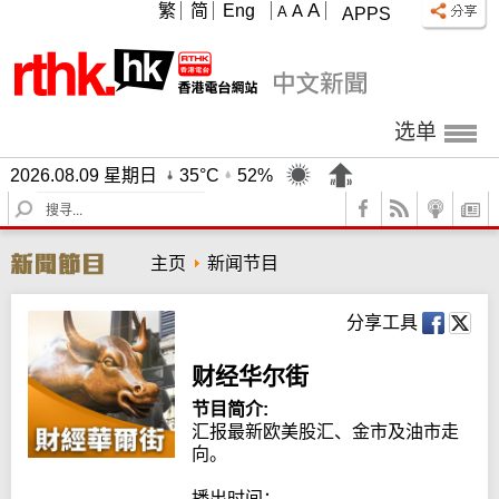
A
繁
简
Eng
A
A
APPS
选单
2026.08.09 星期日
35°C
52%
S
e
a
主页
新闻节目
r
c
h
分享工具
财经华尔街
节目简介:
汇报最新欧美股汇、金市及油市走
向。

播出时间：
