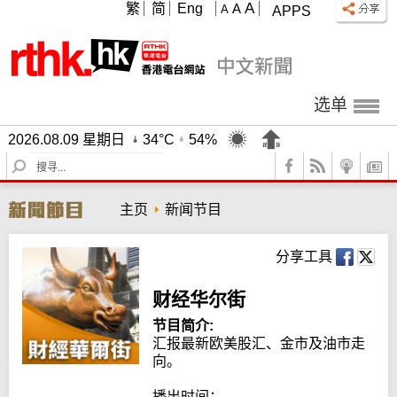
A
繁
简
Eng
A
A
APPS
选单
2026.08.09 星期日
34°C
54%
S
e
a
主页
新闻节目
r
c
h
分享工具
财经华尔街
节目简介:
汇报最新欧美股汇、金市及油市走
向。

播出时间：
