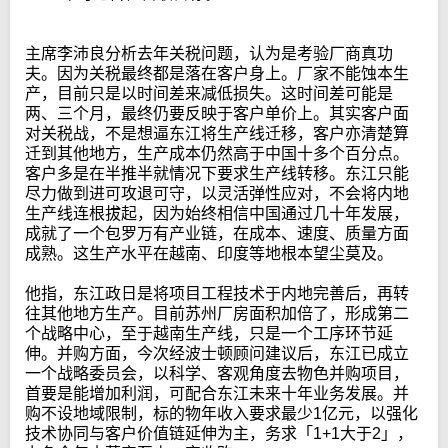
主席李沛良分析去年关税问题，认为是考验厂商真功
夫。因为关税最终都是落在客户身上。厂家不能蚀本生
产，目前只是以时间差来减低损失。这时间差可能是
两、三个月，最终仍要反映于客户单价上。其实客户面
对关税战，不是想逼东江将生产线迁移，客户亦清楚算
迁到其他地方，生产成本仍然高于中国十多个百分点。
客户多是在半推半就情况下要求生产线转移。东江只能
尽力做到进可攻退可守，以灵活弹性应对，不会将内地
生产线连根拔起，因为始终相信中国通过几十年发展，
成就了一个包罗万有产业链，在成本、速度、质量方面
成熟。这生产水平在越南、印度等地根本望尘莫及。
他指，东江政日是将项目工程技术于内地完善后，再转
往其他地方生产。目前苏州厂房面积加倍了，形成第二
个战略中心，至于越南生产线，只是一个工序环节延
伸。并购方面，今次经波士顿顾问建议后，东江已成立
一个战略委员会，以科学、客观角度去物色并购项目，
首要是能增加利润，可配合东江未来十年业务发展。并
购不设地域限制，标的物年收入要求最少1亿元，以强化
技术协同与客户价值链延伸为主，务求「1+1大于2」，