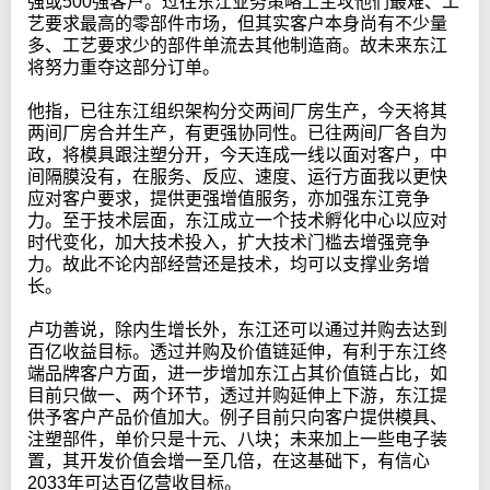
强或500强客户。过往东江业务策略上主攻他们最难、工
艺要求最高的零部件市场，但其实客户本身尚有不少量
多、工艺要求少的部件单流去其他制造商。故未来东江
将努力重夺这部分订单。
他指，已往东江组织架构分交两间厂房生产，今天将其
两间厂房合并生产，有更强协同性。已往两间厂各自为
政，将模具跟注塑分开，今天连成一线以面对客户，中
间隔膜没有，在服务、反应、速度、运行方面我以更快
应对客户要求，提供更强增值服务，亦加强东江竞争
力。至于技术层面，东江成立一个技术孵化中心以应对
时代变化，加大技术投入，扩大技术门槛去增强竞争
力。故此不论内部经营还是技术，均可以支撑业务增
长。
卢功善说，除内生增长外，东江还可以通过并购去达到
百亿收益目标。透过并购及价值链延伸，有利于东江终
端品牌客户方面，进一步增加东江占其价值链占比，如
目前只做一、两个环节，透过并购延伸上下游，东江提
供予客户产品价值加大。例子目前只向客户提供模具、
注塑部件，单价只是十元、八块；未来加上一些电子装
置，其开发价值会增一至几倍，在这基础下，有信心
2033年可达百亿营收目标。