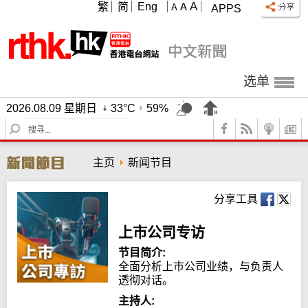
A
繁
简
Eng
A
A
APPS
选单
2026.08.09 星期日
33°C
59%
S
e
a
主页
新闻节目
r
c
h
分享工具
上市公司专访
节目简介:
全面分析上巿公司业绩，与负责人
透彻对话。
主持人: