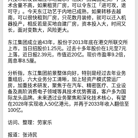
术含量不高，如果租赁厂房，可以令东江「进可攻，退
可守」。今天东江功艺于内地已成熟，如果转移去越
南，可以很快租到厂房，只花数月装修，就可以迁入机
器投产，相反若是买地自建厂房，资本投入大，时间又
长，面对变数大，风险更大。
东江集团成立逾43年，股份于2013年底在港交所联交所
上市，当日招股价1.25元。过去十多年股价在1元至7元
上落，近日报2.39元，市值近20亿。现价市盈率9.2倍，
周息率8.5厘。
分析指，东江集团前景整体向好，特别是经过去年业务
重组后，六大业务分工清晰，加上轻资产模式营运厂
房，加重技术研发，聚焦于在汽车、精密医疗、工业设
备及高阶消费电子领域等具技术优势赛道，客户多为国
际龙头品牌。未来透过业务聚焦和深化技术核心，有望
在2028年实现收入50亿港元，并再于2033年收入翻倍至
100亿。
访问、整理：劳家乐
报道：张诗民