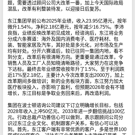
题，需要透过顾问公司大改革一番，加上今天国际政局
混乱，改革有利整装待发，以迎接日后复苏。
东江集团早前公布2025年业绩，收入23.95亿港元，按年
微升1.54%，净利2.18亿港元，按年减少16.75%。李沛
良指，业绩反映改革初见成效，经谘询后，东江将业务
分成六条赛道：海外及国内消费电子、医疗耗材、包
装、智能家居及汽车，其好处是多元化，对市场及生产
均有好处。分开六赛道后，较已往同一集团内地，看不
到分支，改革后有很清晰方向。更重要是通过改革，令
销售人员及工厂人员知晓清晰路径，大家努力在这竞争
下达标。最终去年业绩营收按年升了1.5%，至于利润跌
近17%至2.18亿，主要计入今次改革支出2000万，加上
改革期间多做培训；新的业务板块方面，东江努力加大
医疗板块投入，亦影响了盈利，但预期2026年会有不错
增长，东江目标是争取业务回来后，再改造利润。
集团在波士顿谘询公司建议下订立明确增长目标，包括
2028年收入上冲50亿元、2033年进一步翻倍挑战100亿
元。行政总裁卢功善信心可以做到，表示跟顾问公司分
识过东江企业文化、机制跟客户关系，有信心可以达
到。首先，东江客户端有非常优质的客户，多是世界100