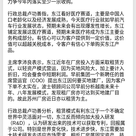
力争今年内落实至少一宗收购。
行政总裁卢功善指，东江看好医疗赛道，主要是中国人
口老龄化以及经济发展成熟，今天医疗行业就如早前汽
车行业发展状态，预期未来会有出现爆发性增长，东江
铺定发展这医疗赛道，预期未来医疗将成为东江主要业
务构成部分。有信心可以为客户提供到一定价值，这价
值可以超越关税成本，令客户有信心下单购买东江产
品。
主席李沛良表示，东江近年在厂房投入方面采取租赁方
式，以轻资产模式营运，因为买地风险大，加上要计入
折旧，均会蚕食中短期利润。早前集团一个新聘任的首
席营运官（COO）提出东江因何要买地建厂，因为客户
下单不太实在，波士顿顾问公司早前分析越南未来十
年、八年发展模式，发现租厂房亦可达到买地建厂目
的。故此苏州厂房近日亦以租赁为主。
行政总裁卢功善分析，租赁模式有利东江于一个不确定
世界中灵活面对一切，东江反而倾向加大投入研发
（R&D），认为研发出来的技术可以获取专利，回报属
于公司。特别是世界变化快，技术进步快，东江需要加
大技术研发去适应市场需求，相反厂房属固定资产，技