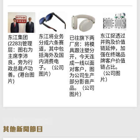
东江捉透过
东江将业务
东江集团
已往旗下两
并购及价值
分成六条赛
(2283)管理
厂房：将模
链延伸，加
道，其中包
层：图右为
具跟注塑分
强在终端品
括海外及国
主席李沛
开，今天连
牌客户价值
内消费电
良，旁为行
成一线以面
链占比。
子。（公司
政总裁卢功
对客户，图
（公司图
图片）
善。(港台图
为公司生产
片）
片)
部分影音产
品。（公司
图片）
东江集团(2283)管理层