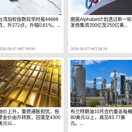
台湾加权指数较早时报44669
据报Alphabet计划透过新一轮
点，升272点，升幅0.61%。...
发债集资200亿至250亿美...
026-08-07 HKT 09:09
2026-08-07 HKT 08:16
油价上升，重燃通胀担忧，拖
布兰特期油10月合约重返每
累金价由升转跌，回落至4300
80美元以上，高见83.77美
美元以...
元。...