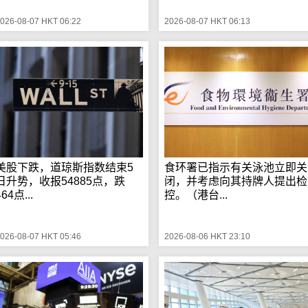
026-08-07 HKT 06:22
2026-08-07 HKT 06:13
美股下跌，道琼斯指数结束5
食环署已指示有关泳池立即关
日升势，收报54885点，跌
闭，并考虑向其持牌人提出检
464点...
控。（港台...
026-08-07 HKT 05:46
2026-08-06 HKT 23:10