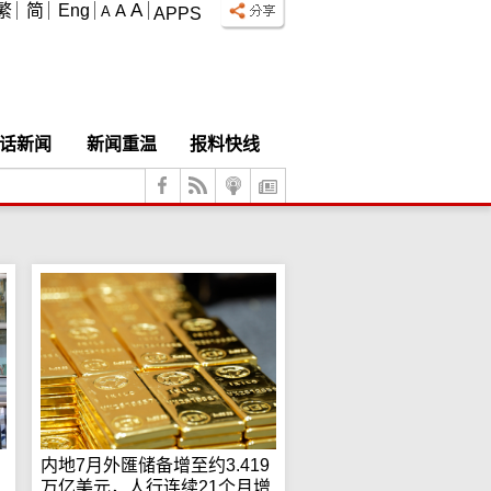
A
繁
简
Eng
A
A
APPS
话新闻
新闻重温
报料快线
内地7月外匯储备增至约3.419
。
万亿美元，人行连续21个月增