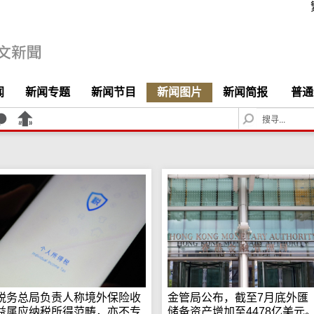
闻
新闻专题
新闻节目
新闻图片
新闻简报
普通
S
e
a
r
c
h
税务总局负责人称境外保险收
金管局公布，截至7月底外匯
益属应纳税所得范畴，亦不专
储备资产增加至4478亿美元