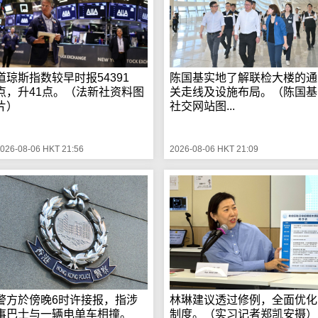
道琼斯指数较早时报54391
陈国基实地了解联检大楼的通
点，升41点。（法新社资料图
关走线及设施布局。（陈国基
片）
社交网站图...
026-08-06 HKT 21:56
2026-08-06 HKT 21:09
警方於傍晚6时许接报，指涉
林琳建议透过修例，全面优化
事巴士与一辆电单车相撞。
制度。（实习记者郑凯安摄）