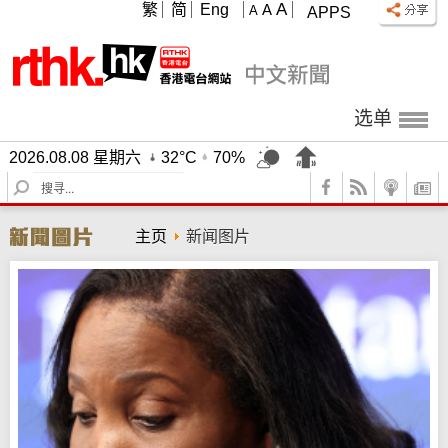
A
繁
简
Eng
A
A
APPS
选单
2026.08.08 星期六
32°C
70%
S
e
a
主页
新闻图片
r
c
h