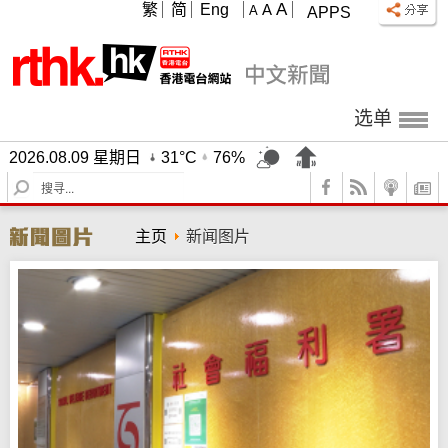
A
繁
简
Eng
A
A
APPS
选单
2026.08.09 星期日
31°C
76%
S
e
a
主页
新闻图片
r
c
h