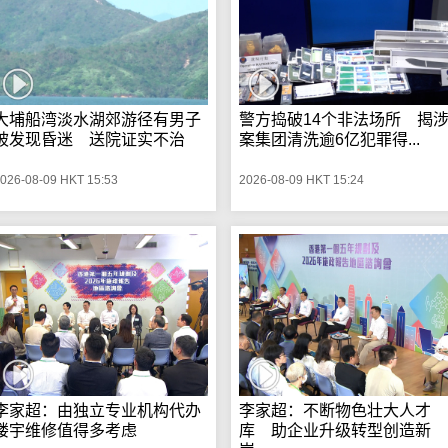
大埔船湾淡水湖郊游径有男子
警方捣破14个非法场所 揭
被发现昏迷 送院证实不治
案集团清洗逾6亿犯罪得...
026-08-09 HKT 15:53
2026-08-09 HKT 15:24
李家超：由独立专业机构代办
李家超：不断物色壮大人才
楼宇维修值得多考虑
库 助企业升级转型创造新