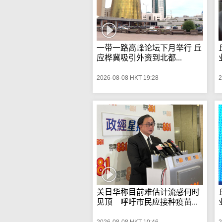
一带一路高峰论坛下月举行 丘
应桦冀吸引外资到北都...
2026-08-08 HKT 19:28
2
关日华称目前难估计流感何时
见顶 呼吁市民应接种疫苗...
2026-08-08 HKT 10:46
2