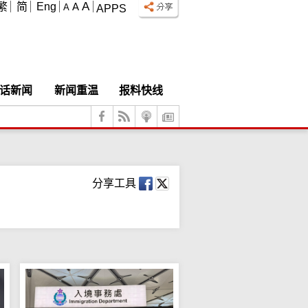
A
繁
简
Eng
A
A
APPS
话新闻
新闻重温
报料快线
分享工具