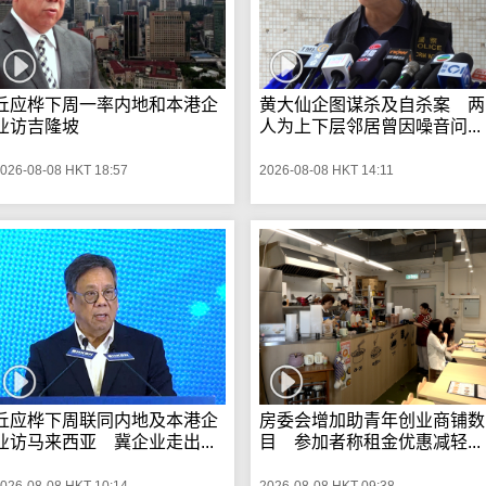
丘应桦下周一率内地和本港企
黄大仙企图谋杀及自杀案 两
业访吉隆坡
人为上下层邻居曾因噪音问...
026-08-08 HKT 18:57
2026-08-08 HKT 14:11
丘应桦下周联同内地及本港企
房委会增加助青年创业商铺数
业访马来西亚 冀企业走出...
目 参加者称租金优惠减轻...
026-08-08 HKT 10:14
2026-08-08 HKT 09:38