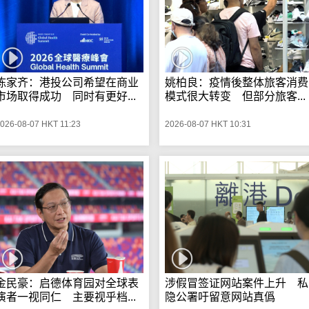
陈家齐：港投公司希望在商业
姚柏良：疫情後整体旅客消费
市场取得成功 同时有更好...
模式很大转变 但部分旅客...
026-08-07 HKT 11:23
2026-08-07 HKT 10:31
金民豪：启德体育园对全球表
涉假冒签证网站案件上升 私
演者一视同仁 主要视乎档...
隐公署吁留意网站真僞