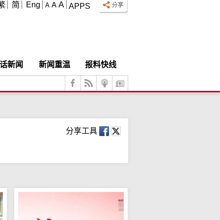
A
繁
简
Eng
A
A
APPS
话新闻
新闻重温
报料快线
分享工具