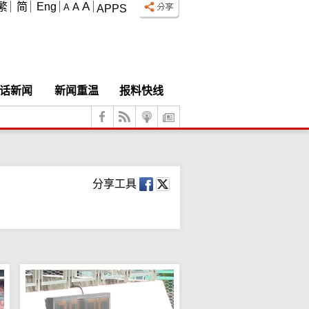
A
繁
简
Eng
A
A
APPS
话新闻
新闻重温
报料快线
分享工具