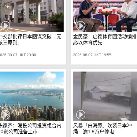
外交部批评日本图谋突破「无
金民豪：启德体育园活动编排
核三原则」
必以体育优先
026-08-07 HKT 20:00
2026-08-07 HKT 19:55
陈家齐：港投公司投资组合内
风暴「白海豚」吹袭日本冲
30家公司准备上市
绳 逾1.8万户停电