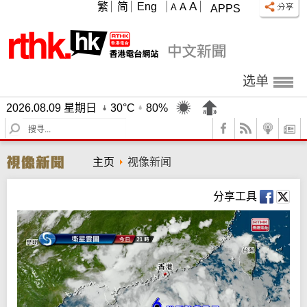
A
繁
简
Eng
A
A
APPS
选单
2026.08.09 星期日
30°C
80%
S
e
a
主页
视像新闻
r
c
h
分享工具