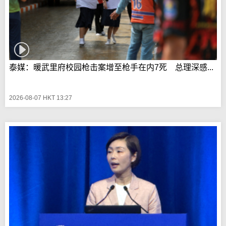
泰媒：暖武里府校园枪击案增至枪手在内7死 总理深感...
2026-08-07 HKT 13:27