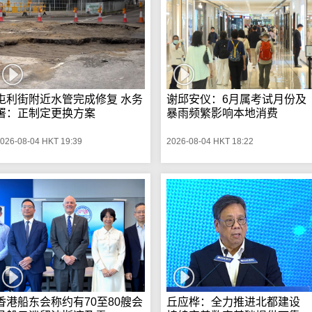
屯利街附近水管完成修复 水务
谢邱安仪：6月属考试月份及
署：正制定更换方案
暴雨频繁影响本地消费
026-08-04 HKT 19:39
2026-08-04 HKT 18:22
香港船东会称约有70至80艘会
丘应桦：全力推进北都建设