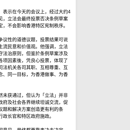
，表示在今天的会议上，经过大约4
见，立法会最终投票否决条例草案
定，不会影响香港特区宪制秩序。
争议性的道德议题，投票结果可说
主流民意和价值观。他强调，立法
守法治原则，但鉴於条例草案涉及
各项因素後，凭良心投票，体现了
司法机关各司其职、互相尊重、互
念、同一目标，为香港做事、为香
然未获通过，但认为「立法」并非
政府及社会各界继续坦诚交流，促
议题和解决方案创造更有利的条
行政长官和特区政府施政。