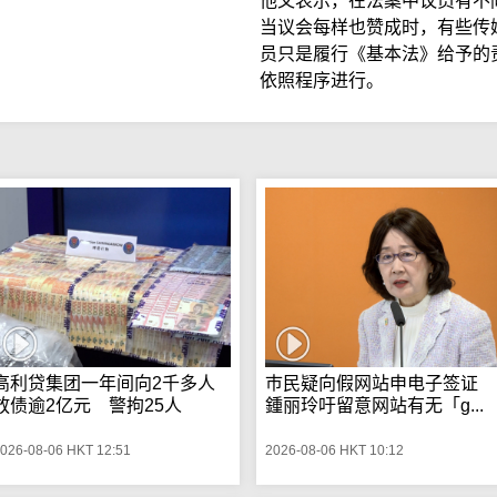
他又表示，在法案中议员有不
当议会每样也赞成时，有些传
员只是履行《基本法》给予的
依照程序进行。
高利贷集团一年间向2千多人
巿民疑向假网站申电子签证
放债逾2亿元 警拘25人
鍾丽玲吁留意网站有无「g...
026-08-06 HKT 12:51
2026-08-06 HKT 10:12