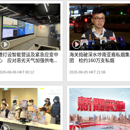
港灯设智能营运及紧急应变中
海关捣破深水埗南亚裔私烟集
心 应对恶劣天气加强供电...
团 检约160万支私烟
026-08-06 HKT 00:12
2026-08-05 HKT 21:06