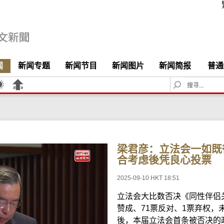
闻
新闻专题
新闻节目
新闻图片
新闻简报
普通
S
e
a
r
c
h
梁君彦：立法会一如既
合考虑後凭良心投票
2025-09-10 HKT 18:51
立法会大比数否决《同性伴侣
赞成、71票反对、1票弃权，
後，本届立法会首条被否决的