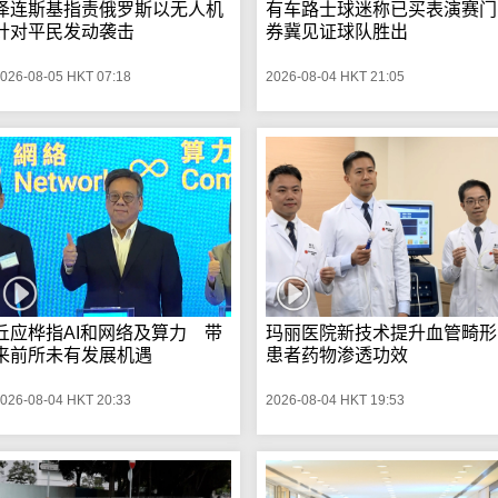
泽连斯基指责俄罗斯以无人机
有车路士球迷称已买表演赛门
针对平民发动袭击
券冀见证球队胜出
026-08-05 HKT 07:18
2026-08-04 HKT 21:05
丘应桦指AI和网络及算力 带
玛丽医院新技术提升血管畸形
来前所未有发展机遇
患者药物渗透功效
026-08-04 HKT 20:33
2026-08-04 HKT 19:53