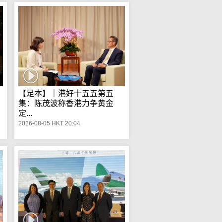
【足本】｜港好十五五第五
集：陈茂波称香港力争黄金
定...
2026-08-05 HKT 20:04