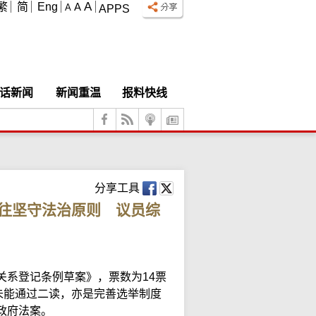
A
繁
简
Eng
A
A
APPS
话新闻
新闻重温
报料快线
分享工具
往坚守法治原则 议员综
关系登记条例草案》，票数为14票
未能通过二读，亦是完善选举制度
政府法案。