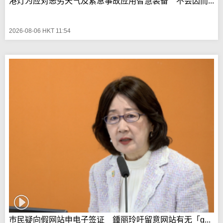
港灯为应对恶劣天气及紧急事故应用智慧装备 不会因而...
2026-08-06 HKT 11:54
巿民疑向假网站申电子签证 鍾丽玲吁留意网站有无「g...