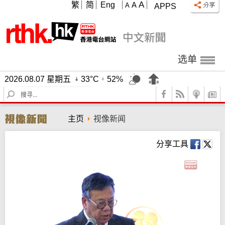
A
繁
简
Eng
A
A
APPS
选单
2026.08.07 星期五
33°C
52%
S
e
a
主页
视像新闻
r
c
h
分享工具