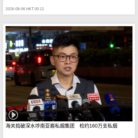
2026-08-06 HKT 00:12
海关捣破深水埗南亚裔私烟集团 检约160万支私烟