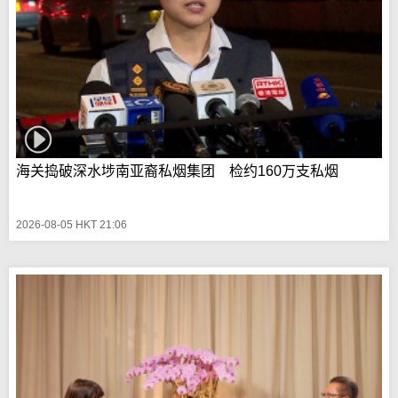
海关捣破深水埗南亚裔私烟集团 检约160万支私烟
2026-08-05 HKT 21:06