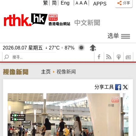
A
繁
简
Eng
A
A
APPS
选单
2026.08.07 星期五
27°C
87%
S
e
a
主页
视像新闻
r
c
h
分享工具