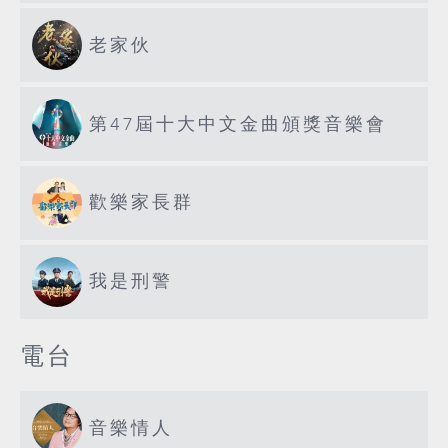
老家伙
第47屆十大中文金曲頒獎音樂會
歡樂家長群
我是刑警
電台
音樂情人