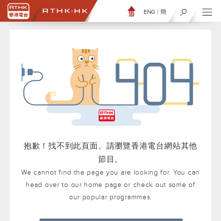
ENG
/
簡
抱歉！找不到此頁面。請瀏覽香港電台網站其他
節目。
We cannot find the page you are looking for. You can
head over to our home page or check out some of
our popular programmes.