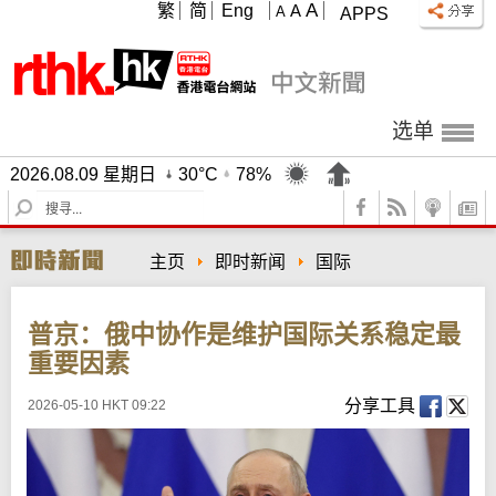
A
繁
简
Eng
A
A
APPS
选单
2026.08.09 星期日
30°C
78%
S
e
a
主页
即时新闻
国际
r
c
h
普京：俄中协作是维护国际关系稳定最
重要因素
分享工具
2026-05-10 HKT 09:22