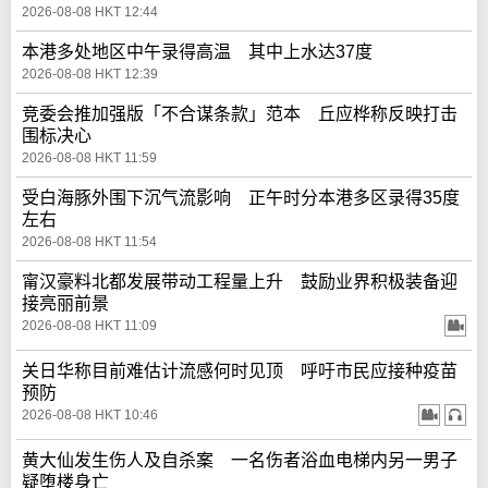
2026-08-08 HKT 12:44
本港多处地区中午录得高温 其中上水达37度
2026-08-08 HKT 12:39
竞委会推加强版「不合谋条款」范本 丘应桦称反映打击
围标决心
2026-08-08 HKT 11:59
受白海豚外围下沉气流影响 正午时分本港多区录得35度
左右
2026-08-08 HKT 11:54
甯汉豪料北都发展带动工程量上升 鼓励业界积极装备迎
接亮丽前景
2026-08-08 HKT 11:09
关日华称目前难估计流感何时见顶 呼吁市民应接种疫苗
预防
2026-08-08 HKT 10:46
黄大仙发生伤人及自杀案 一名伤者浴血电梯内另一男子
疑堕楼身亡