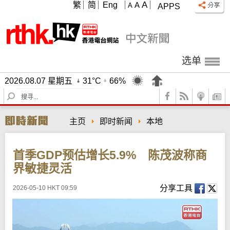
A
繁
简
Eng
A
A
APPS
选单
2026.08.07 星期五
31°C
66%
S
e
a
主页
即时新闻
本地
r
c
h
首季GDP预估增长5.9% 陈茂波称商
界敏捷灵活
分享工具
2026-05-10 HKT 09:59