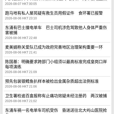
2026-08-07 HKT 00:05
跑马地有私人屋苑疑有救生员用假证件 食环署已报警
2026-08-06 HKT 23:10
东涌有巴士撞电单车 巴士司机涉危驾致他人身体严重伤
害被捕
2026-08-06 HKT 22:48
麦美娟称关爱队已成为政府完善地区治理架构重要一环
2026-08-06 HKT 21:41
陈国基：明确要求跨部门小组须以最高标准完成皇岗口岸
每项演练
2026-08-06 HKT 21:09
预先包装银鳕鱼扒样本被检出金属杂质超出法例标准
2026-08-06 HKT 21:06
卫生署检逾百盒报称有止痛功效疑未经注册药 两汉被捕
2026-08-06 HKT 21:02
东涌车祸一名电单车司机受伤 昏迷送往北大屿山医院抢