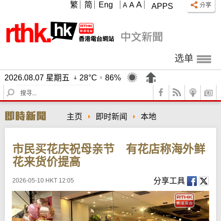
A
繁
简
Eng
A
A
APPS
选单
2026.08.07 星期五
28°C
86%
S
e
a
主页
即时新闻
本地
r
c
h
市民买花庆祝母亲节 有花店称海外鲜
花来货价提高
分享工具
2026-05-10 HKT 12:05