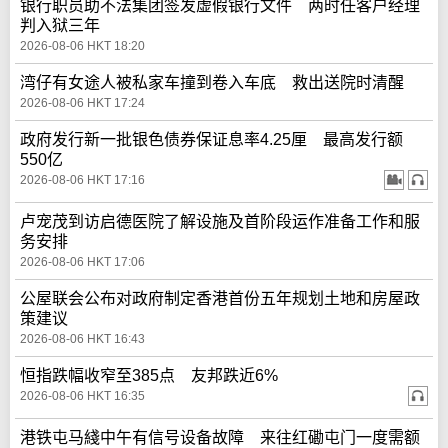
银行职员助不法集团签发虚假银行文件 两时任客户经理
判入狱三年
2026-08-06 HKT 18:20
湾仔有女途人被私家车撞到卷入车底 救出送院时清醒
2026-08-06 HKT 17:24
政府发行新一批银色债券保证息率4.25厘 最高发行额
550亿
2026-08-06 HKT 17:16
卢宠茂到访启德医院了解设施及首阶段运作准备工作和服
务安排
2026-08-06 HKT 17:06
公屋联会公布对政府制定香港首份五年规划土地和房屋政
策建议
2026-08-06 HKT 16:43
恒指跌幅收窄至385点 友邦跌近6%
2026-08-06 HKT 16:35
港铁屯马綫中午有信号设备故障 来往红磡屯门一度需额