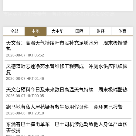
市民买花庆祝母亲节 有花店称海外鲜花来货价提高
全部
本地
大中华
国际
财经
体育
天文台：高温天气持续吁市民补充足够水分 周末极端酷
热
2026-08-07 HKT 06:52
凤德道近志莲净苑水管维修工程完成 冲厕水供应陆续恢
复
2026-08-07 HKT 01:46
天文台预料今日及未来数日高温天气持续 周末极端酷热
2026-08-07 HKT 00:05
跑马地有私人屋苑疑有救生员用假证件 食环署已报警
2026-08-06 HKT 23:10
东涌有巴士撞电单车 巴士司机涉危驾致他人身体严重伤
害被捕