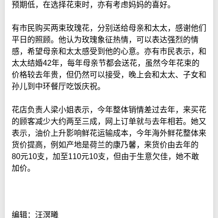
预期低，在选择花束时，亦有考虑妈妈的喜好。
有市民购买两束玫瑰花，分别送给母亲和太太，感谢他们
平日的照顾。他认为玫瑰象征热情，可以表达强烈的情
感，希望母亲和太太感受到他的心意。亦有市民表示，和
太太结婚42年，每年母亲节都会送花，虽然今年花束的
价格较去年贵，但仍然可以接受，晚上会和太太、子女和
孙儿到中环餐厅吃饭庆祝。
花店负责人梁小姐表示，今年整体销情差过去年，来买花
的顾客减少大约两至三成，网上订单就与去年相若。她又
表示，油价上升影响鲜花运输成本，今年海外鲜花整体来
货价提高，例如产地是荷兰的康乃馨，来货价由去年的
80元10支，加至110元10支，但由于生意欠佳，她不敢
加价。
编辑：汪溟曦