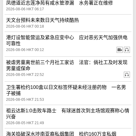
凤德道近志莲净苑有咸水管渗漏 水务署正在维修
2026-08-06 HKT 06:17
天文台预料未来数日天气持续酷热
2026-08-06 HKT 00:18
港灯设智能营运及紧急应变中心 应对恶劣天气加强供电
可靠性
2026-08-06 HKT 00:12
被虐男童离世前三个月社工家访 法官：倘社工及时发现
男童或保命
2026-08-05 HKT 22:52
卫生署检约100盒以日文标签怀疑未经注册药物 一名男
子被捕
2026-08-05 HKT 21:53
祖云达斯1:0击败车路士 有球迷首次到主场馆观赛称心情
兴奋
2026-08-05 HKT 21:49
海关捣破深水埗南亚裔私烟集团 检约160万支私烟