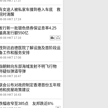
08-06 HKT 17:37
有女途人被私家车撞到卷入车底 救
院时清醒
08-06 HKT 17:24
发行新一批银色债券保证息率4.25
最高发行额550亿
08-06 HKT 17:16
茂到访启德医院了解设施及首阶段运
备工作和服务安排
08-06 HKT 17:06
指朝鲜向东部海域发射不明飞行物
称疑似弹道导弹
08-06 HKT 16:47
联会公布对政府制定香港首份五年规
地和房屋政策建议
08-06 HKT 16:43
跌幅收窄至385点 友邦跌近6%