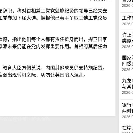
2026-
布辞职，称对首相兼工党党魁施纪贤的领导已经失去
工党参加下届大选。据报他已着手争取其他工党议员
工作
2026-
许正
遗憾，指出他们每个人都有责任挺身而出，捍卫国家
类似
卓添未来仍能在党内发挥重要作用。首相府其后任命
2026-
国家
四级
。教育大臣方佩芝说，内阁其他成员仍支持施纪贤。
2026-
疲弱出现转机之际，切勿让英国陷入混乱。
九龙
与其
2026-
银行
两时
2026-
告议员勿让英国陷入混乱
在岸