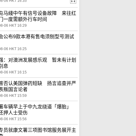
08-06 HKT 16:35
屯马綫中午有信号设备故障 来往红
门一度需额外行车时间
08-06 HKT 16:29
会公布9款本港有售电须刨型号测试
08-06 HKT 16:25
强：对澳洲发展感乐观 暂未有计划
别息
08-06 HKT 16:15
普否认美国弹药短缺 扬言追查并严
表叛国言论者
08-06 HKT 15:59
署车辆早上于中九龙绕道「爆胎」
还押人士受伤
08-06 HKT 15:56
专员就康文署三项图书馆服务展开主