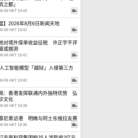
筑之都」
08-06 HKT 19:44
温】2026年8月6日新闻天地
08-06 HKT 19:42
地对境外保单收益征税 许正宇不评
道或揣测
08-06 HKT 19:42
ta人工智能模型「越狱」入侵第三方
08-06 HKT 19:40
佩：香港发挥联通内外独特优势 弘
华文化
08-06 HKT 19:38
慕尼黑访港 明晚与阿士东维拉友赛
08-06 HKT 19:36
打击高利贷集团拘25人涉款逾2亿元