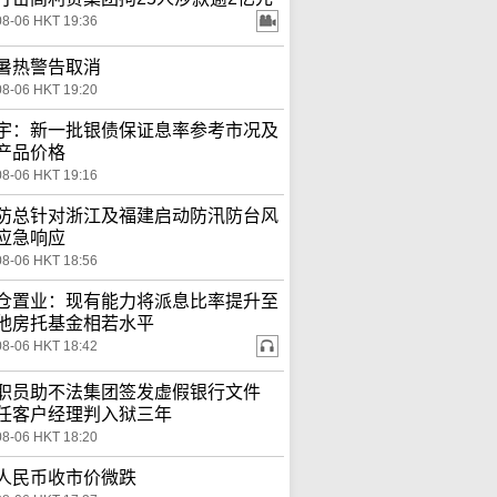
08-06 HKT 19:36
暑热警告取消
08-06 HKT 19:20
宇：新一批银债保证息率参考市况及
产品价格
08-06 HKT 19:16
防总针对浙江及福建启动防汛防台风
应急响应
08-06 HKT 18:56
仓置业：现有能力将派息比率提升至
他房托基金相若水平
08-06 HKT 18:42
职员助不法集团签发虚假银行文件
任客户经理判入狱三年
08-06 HKT 18:20
人民币收市价微跌