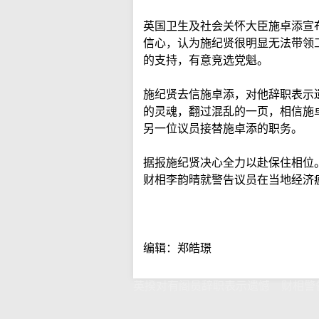
英国卫生及社会关怀大臣施卓添宣
信心，认为施纪贤很明显无法带领
的支持，有意竞选党魁。
施纪贤去信施卓添，对他辞职表示
的灵魂，翻过混乱的一页，相信施
另一位议员接替施卓添的职务。
据报施纪贤决心全力以赴保住相位
财相李韵晴就警告议员在当地经济
编辑：郑皓璟
英揆对有阁员辞职表示遗憾 财相警