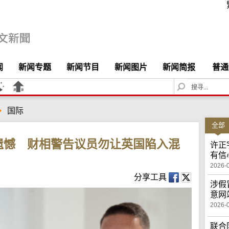
闻
新闻专题
新闻节目
新闻图片
新闻简报
普通
S
e
a
国际
r
c
全部
h
遗憾 财相警告议员勿让英国陷入混
许正
有信
2026-
分享工具
涉假
意网
2026-
联合