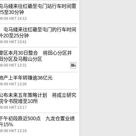
屯马綫来往红磡至屯门站行车时间需
25至30分钟
08-06 HKT 14:12
：屯马綫来往红磡至屯门的行车时间
外20至25分钟
08-06 HKT 13:41
警区本月30日整合 将田心分区并
田分区及马鞍山分区
08-06 HKT 13:31
地产上半年转赚逾36亿元
08-06 HKT 13:26
公布未来五年策略计划 将成立研究
院令书院增至10所
08-06 HKT 13:17
下午初段跌近500点 九龙仓置业绩
升15%
08-06 HKT 13:16