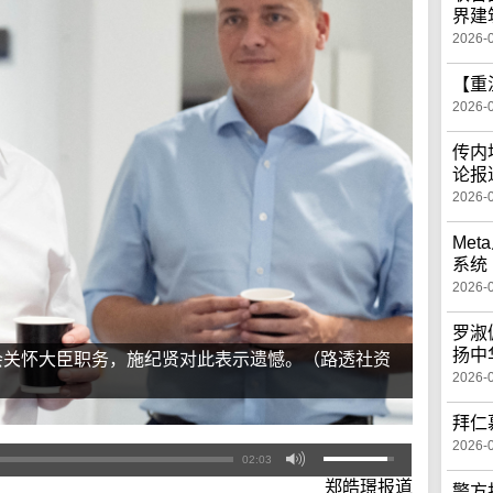
界建
2026-
【重
2026-
传内
论报
2026-
Me
系统
2026-
罗淑
扬中
会关怀大臣职务，施纪贤对此表示遗憾。（路透社资
2026-
拜仁
2026-
02:03
郑皓璟报道
警方