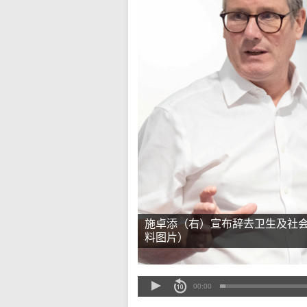
施卓添（右）宣布辞去卫生及社
料图片）
00:00