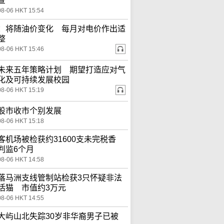
查
08-06 HKT 15:54
：将随油价变化 每月对电价作出适
整
08-06 HKT 15:46
未来五年策略计划 期望打造应对气
化及可持续发展校园
08-06 HKT 15:19
股市收市个别发展
08-06 HKT 15:18
客机场被检获约31600支未完税香
判监6个月
08-06 HKT 14:58
落马洲支线管制站检获3只怀疑非法
活猫 市值约3万元
08-06 HKT 14:55
大屿山北失踪30岁非华裔男子已被