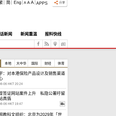
A
繁
简
Eng
A
A
APPS
话新闻
新闻重温
报料快线
本地
大中华
国际
财经
体育
宇：对本港保险产品设计及销售渠道
心
08-06 HKT 20:24
冒签证网站案件上升 私隐公署吁留
站真僞
08-06 HKT 19:47
国教科文组织：北京为2029年「世