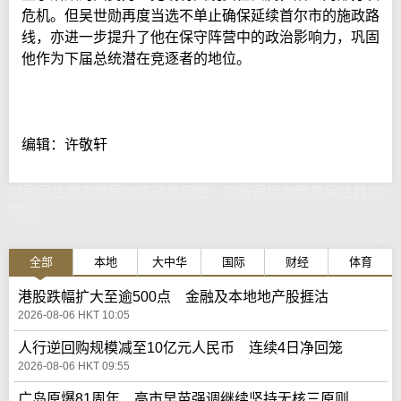
危机。但吴世勋再度当选不单止确保延续首尔市的施政路
线，亦进一步提升了他在保守阵营中的政治影响力，巩固
他作为下届总统潜在竞逐者的地位。
编辑：许敬轩
共同民主党在韩国地方选举取胜 在野国民力量党保住首尔
市长
全部
本地
大中华
国际
财经
体育
港股跌幅扩大至逾500点 金融及本地地产股捱沽
2026-08-06 HKT 10:05
人行逆回购规模减至10亿元人民币 连续4日净回笼
2026-08-06 HKT 09:55
广岛原爆81周年 高市早苗强调继续坚持无核三原则