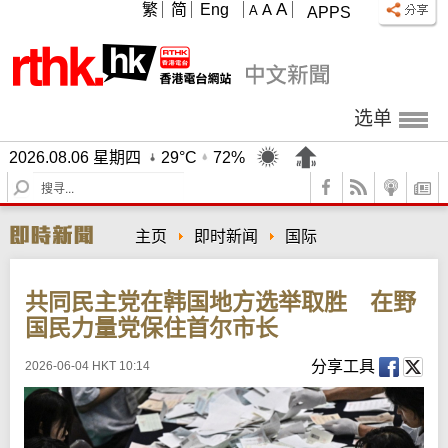
A
繁
简
Eng
A
A
APPS
选单
2026.08.06 星期四
29°C
72%
S
e
a
主页
即时新闻
国际
r
c
h
共同民主党在韩国地方选举取胜 在野
国民力量党保住首尔市长
分享工具
2026-06-04 HKT 10:14