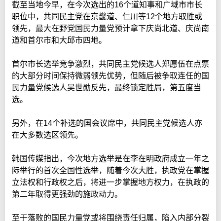
截至当地今早，在今次选出的16个道知事和广域市市长
职位中，共同民主党在京畿道、仁川等12个地方取胜或
领先，最大在野党国民力量党预计拿下庆尚北道、庆尚南
道和首尔市和大邱市四地。
首尔市长选举竞争激烈，共同民主党候选人郑愿伍在点票
的大部分时间保持微弱领先优势，但随后被争取连任的国
民力量党候选人吴世勋反先，最终锁定胜局，第五度当
选。
另外，在14个补选的国会议席中，共同民主党候选人亦
在大多数选区领先。
韩国传媒指出，今次地方选举是在李在明政府成立一年之
际举行的首次全国性选举，随着今次大胜，执政党在掌握
立法权和行政权之后，将进一步掌握地方权力，在执政的
第二年取得更强劲的施政动力。
至于落败的国民力量党或将围绕责任归属，陷入内部分裂