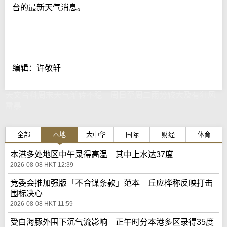
台的最新天气消息。
编辑：许敬轩
天文台料周末天气渐转不稳 周日至周二雨势较大及有狂风
雷暴
全部
本地
大中华
国际
财经
体育
本港多处地区中午录得高温 其中上水达37度
2026-08-08 HKT 12:39
竞委会推加强版「不合谋条款」范本 丘应桦称反映打击
围标决心
2026-08-08 HKT 11:59
受白海豚外围下沉气流影响 正午时分本港多区录得35度