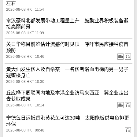
左右
2026-08-08 HKT 11:54
甯汉豪料北都发展带动工程量上升 鼓励业界积极装备迎
接亮丽前景
2026-08-08 HKT 11:09
关日华称目前难估计流感何时见顶 呼吁市民应接种疫苗
预防
2026-08-08 HKT 10:46
黄大仙发生伤人及自杀案 一名伤者浴血电梯内另一男子
疑堕楼身亡
2026-08-08 HKT 10:30
丘应桦下周联同内地及本港企业访马来西亚 冀企业走出
去获取成果
2026-08-08 HKT 10:14
宁德每日运抵香港黄花鱼可达30吨 太阳能板供电鱼排更
环保
2026-08-08 HKT 09:48