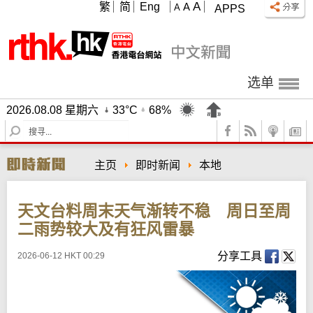
A
繁
简
Eng
A
A
APPS
选单
2026.08.08 星期六
33°C
68%
S
e
a
主页
即时新闻
本地
r
c
h
天文台料周末天气渐转不稳 周日至周
二雨势较大及有狂风雷暴
分享工具
2026-06-12 HKT 00:29