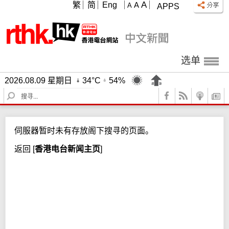
A
繁
简
Eng
A
A
APPS
选单
2026.08.09 星期日
34°C
54%
S
e
a
r
伺服器暂时未有存放阁下搜寻的页面。
c
h
返回
[
香港电台新闻主页
]