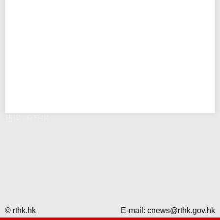
错误 - RTHK
© rthk.hk
E-mail:
cnews@rthk.gov.hk